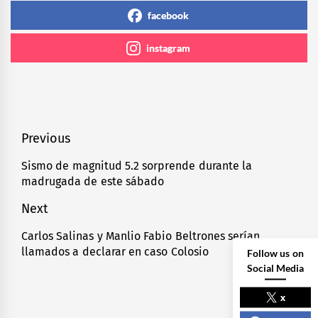
facebook
instagram
Navegación
Previous
de
Sismo de magnitud 5.2 sorprende durante la
Previous
madrugada de este sábado
entradas
post:
Next
Carlos Salinas y Manlio Fabio Beltrones serían
Next
llamados a declarar en caso Colosio
Follow us on
post:
Social Media
x