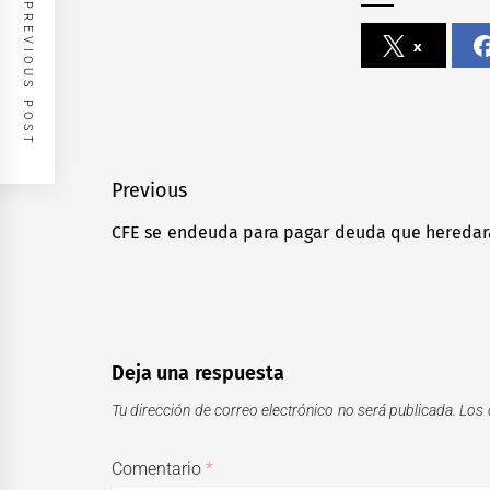
PREVIOUS POST
x
Navegación
Previous
de
CFE se endeuda para pagar deuda que heredar
Previous
entradas
post:
Deja una respuesta
Tu dirección de correo electrónico no será publicada.
Los 
Comentario
*