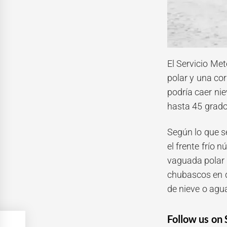
El Servicio Me
polar y una cor
podría caer ni
hasta 45 grado
Según lo que se
el frente frío 
vaguada polar y
chubascos en d
de nieve o agua
Follow us on 