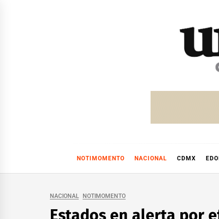
Skip
to
content
NOTIMOMENTO
NACIONAL
CDMX
ED
NACIONAL
NOTIMOMENTO
Estados en alerta por ef