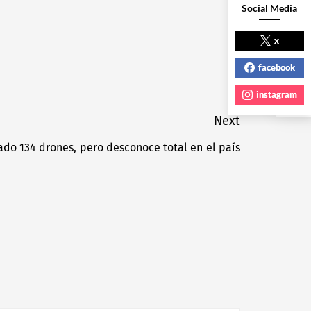
Social Media
NEXT POST
x
facebook
instagram
Next
do 134 drones, pero desconoce total en el país
Next
post: