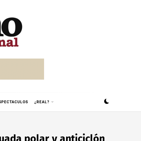
SPECTACULOS
¿REAL?
guada polar y anticiclón