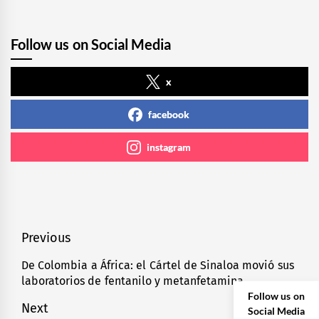
Follow us on Social Media
x
facebook
instagram
Navegación
Previous
de
De Colombia a África: el Cártel de Sinaloa movió sus
Previous
laboratorios de fentanilo y metanfetamina
entradas
post:
Follow us on
Next
Social Media