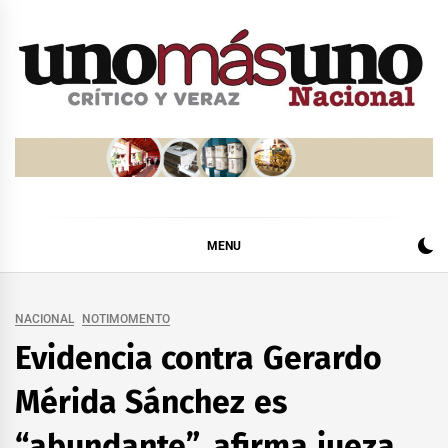
Skip
to
content
MENU
NACIONAL
NOTIMOMENTO
Evidencia contra Gerardo
Mérida Sánchez es
“abundante”, afirma jueza