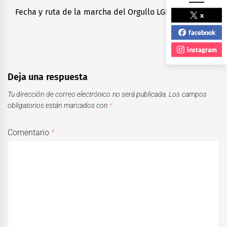
Fecha y ruta de la marcha del Orgullo LGBT en CdMx
Next
x
post:
facebook
instagram
Deja una respuesta
Tu dirección de correo electrónico no será publicada.
Los campos
obligatorios están marcados con
*
Comentario
*