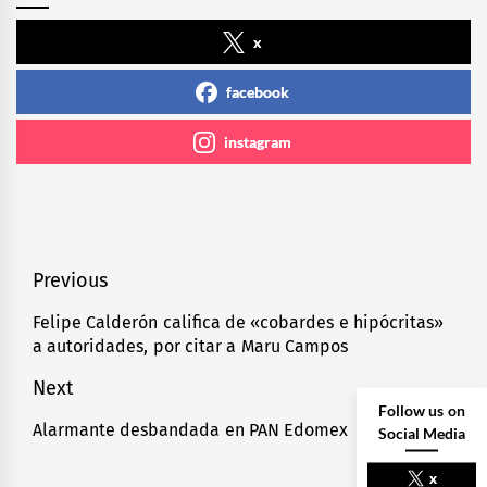
x
facebook
instagram
Navegación
Previous
de
Felipe Calderón califica de «cobardes e hipócritas»
Previous
a autoridades, por citar a Maru Campos
entradas
post:
Next
Follow us on
Alarmante desbandada en PAN Edomex
Next
Social Media
post:
x