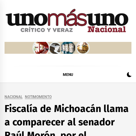
Skip
to
content
MENU
NACIONAL
NOTIMOMENTO
Fiscalía de Michoacán llama
a comparecer al senador
Raúl Morón, por el