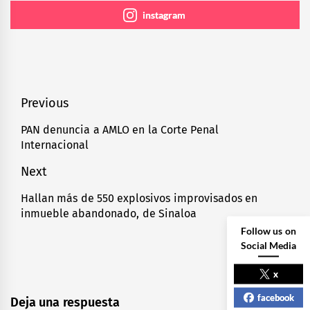
instagram
Navegación
Previous
de
PAN denuncia a AMLO en la Corte Penal
Previous
Internacional
entradas
post:
Next
Hallan más de 550 explosivos improvisados en
Next
inmueble abandonado, de Sinaloa
post:
Follow us on
Social Media
x
facebook
Deja una respuesta