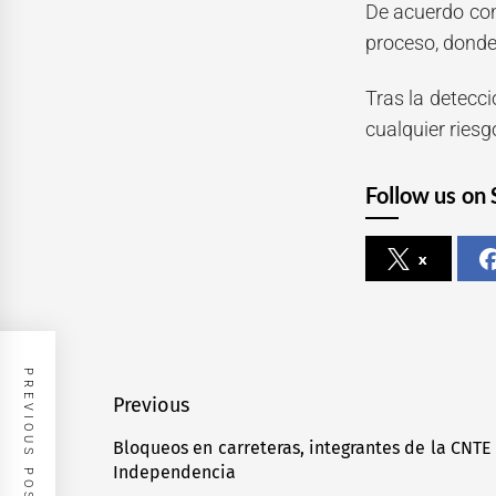
De acuerdo con 
proceso, donde
Tras la detecci
cualquier riesg
Follow us on 
x
PREVIOUS POST
Navegación
Previous
de
Bloqueos en carreteras, integrantes de la CNTE 
Previous
Independencia
entradas
post: