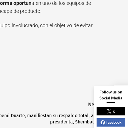
forma oportun
a en uno de los equipos de
scape de producto.
uipo involucrado, con el objetivo de evitar
Follow us on
Social Media
NEXT POST
Next
x
emi Duarte, manifiestan su respaldo total, a la
Next
presidenta, Sheinbaum
facebook
post: