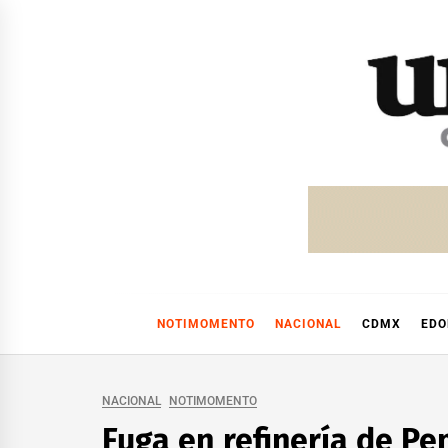
Skip
to
content
NOTIMOMENTO
NACIONAL
CDMX
ED
NACIONAL
NOTIMOMENTO
Fuga en refinería de Pe