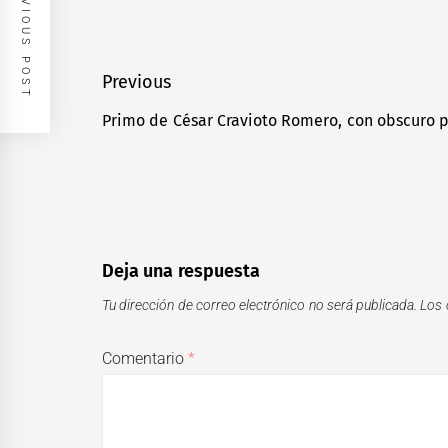
PREVIOUS POST
Navegación
Previous
de
Primo de César Cravioto Romero, con obscuro 
Previous
entradas
post:
Deja una respuesta
Tu dirección de correo electrónico no será publicada.
Los 
Comentario
*