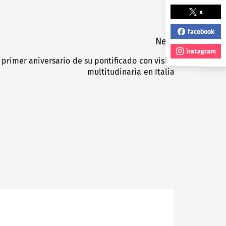
NEXT POST
x
facebook
Next
instagram
 primer aniversario de su pontificado con visita
Next
multitudinaria en Italia
post: