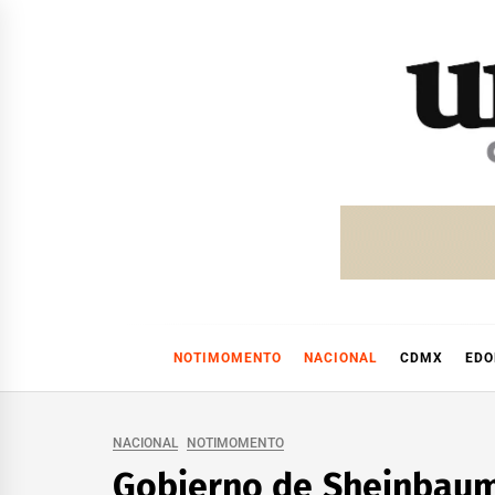
Skip
to
content
NOTIMOMENTO
NACIONAL
CDMX
ED
NACIONAL
NOTIMOMENTO
Gobierno de Sheinbaum s