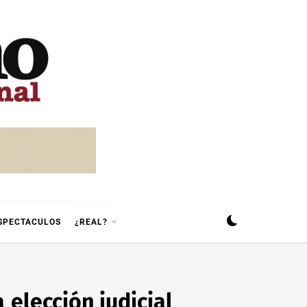
SPECTACULOS
¿REAL?
 elección judicial