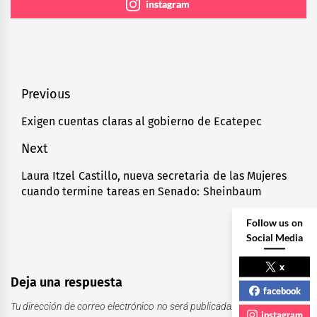
instagram
Navegación
Previous
de
Exigen cuentas claras al gobierno de Ecatepec
Previous
entradas
post:
Next
Laura Itzel Castillo, nueva secretaria de las Mujeres
Next
cuando termine tareas en Senado: Sheinbaum
post:
Follow us on
Social Media
x
Deja una respuesta
facebook
Tu dirección de correo electrónico no será publicada.
Los campos
instagram