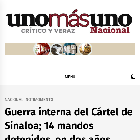
Skip
to
content
MENU
NACIONAL
NOTIMOMENTO
Guerra interna del Cártel de
Sinaloa; 14 mandos
detenidos, en dos años