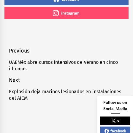
instagram
Navegación
Previous
de
UAEMéx abre cursos intensivos de verano en cinco
Previous
idiomas
entradas
post:
Next
Explosión deja marinos lesionados en instalaciones
Next
del AICM
post:
Follow us on
Social Media
x
facebook