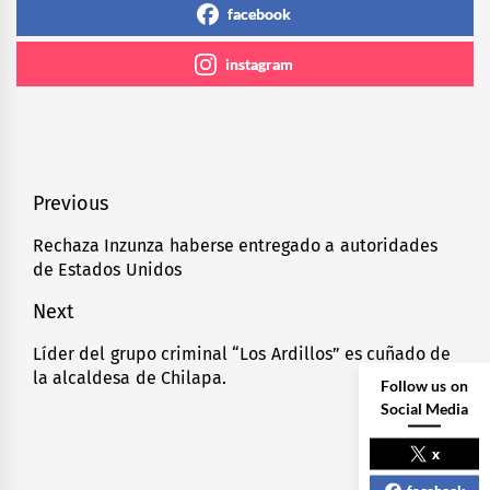
facebook
instagram
Navegación
Previous
de
Rechaza Inzunza haberse entregado a autoridades
Previous
de Estados Unidos
entradas
post:
Next
Líder del grupo criminal “Los Ardillos” es cuñado de
Next
la alcaldesa de Chilapa.
post:
Follow us on
Social Media
x