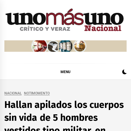
Skip
to
content
MENU
NACIONAL
NOTIMOMENTO
Hallan apilados los cuerpos
sin vida de 5 hombres
vestidos tipo militar, en