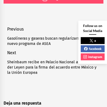
Follow us on
Navegación
Previous
Social Media
de
Gasolineras y gaseras buscan regularizarse con
Previous
x
nuevo programa de ASEA
entradas
post:
facebook
Next
instagram
Sheinbaum recibe en Palacio Nacional a Ursula von
Next
der Leyen para la firma del acuerdo entre México y
post:
la Unión Europea
Deja una respuesta