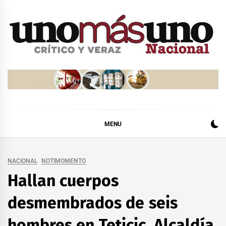
Skip
to
content
MENU
NACIONAL
NOTIMOMENTO
Hallan cuerpos
desmembrados de seis
hombres en Teticic, Alcaldía