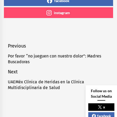
facebook
instagram
Navegación
Previous
de
Por favor “no jueguen con nuestro dolor”: Madres
Previous
Buscadoras
entradas
post:
Next
UAEMéx Clínica de Heridas en la Clínica
Next
Multidisciplinaria de Salud
post:
Follow us on
Social Media
x
facebook