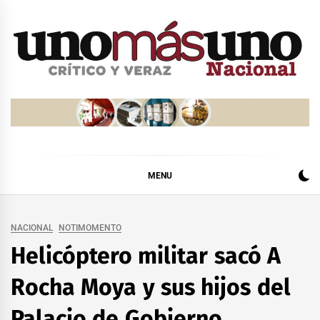
Skip
to
content
MENU
NACIONAL
NOTIMOMENTO
Helicóptero militar sacó A
Rocha Moya y sus hijos del
Palacio de Gobierno