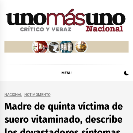
Skip
to
content
MENU
NACIONAL
NOTIMOMENTO
Madre de quinta víctima de
suero vitaminado, describe
los devastadores síntomas