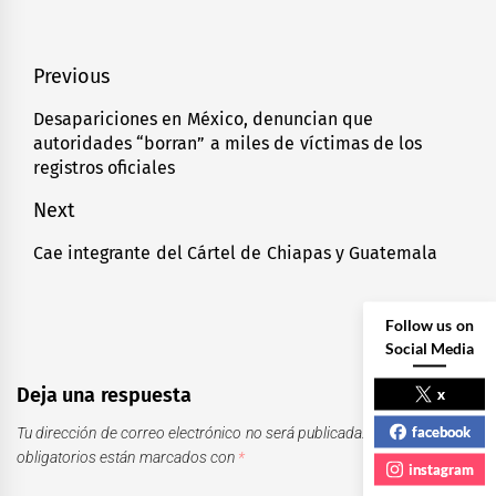
Navegación
Previous
de
Desapariciones en México, denuncian que
Previous
autoridades “borran” a miles de víctimas de los
entradas
post:
registros oficiales
Next
Cae integrante del Cártel de Chiapas y Guatemala
Next
post:
Follow us on
Social Media
Deja una respuesta
x
facebook
Tu dirección de correo electrónico no será publicada.
Los campos
obligatorios están marcados con
*
instagram