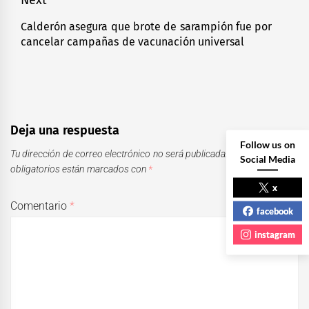
Next
Calderón asegura que brote de sarampión fue por
Next
cancelar campañas de vacunación universal
post:
Deja una respuesta
Follow us on
Tu dirección de correo electrónico no será publicada.
Los campos
Social Media
obligatorios están marcados con
*
x
Comentario
*
facebook
instagram