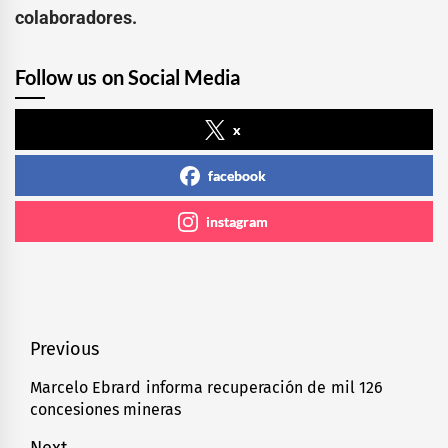
colaboradores.
Follow us on Social Media
x
facebook
instagram
Navegación
Previous
de
Marcelo Ebrard informa recuperación de mil 126
Previous
concesiones mineras
entradas
post: