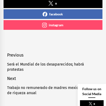
x
facebook
instagram
Navegación
Previous
de
Será el Mundial de los desaparecidos; habrá
Previous
protestas
entradas
post:
Next
Trabajo no remunerado de madres mexicanas: 26%
Next
Follow us on
de riqueza anual
post:
Social Media
x