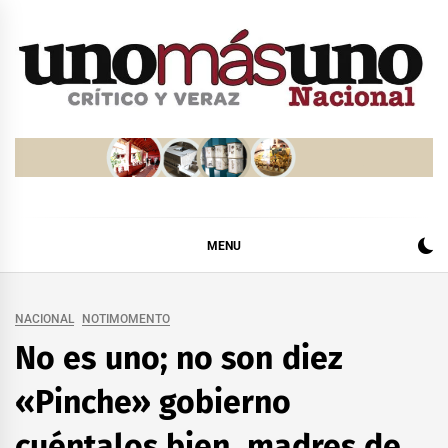
Skip
to
content
MENU
NACIONAL
NOTIMOMENTO
No es uno; no son diez
«Pinche» gobierno
cuéntalos bien, madres de