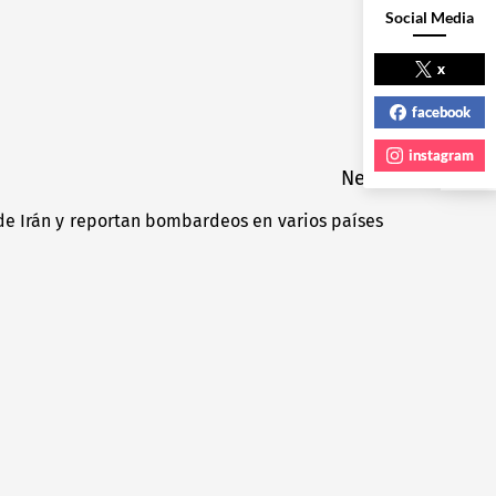
Social Media
NEXT POST
x
facebook
instagram
Next
 de Irán y reportan bombardeos en varios países
Next
post: