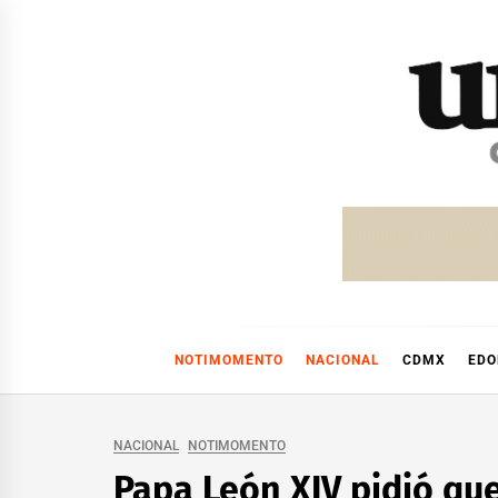
Skip
to
content
NOTIMOMENTO
NACIONAL
CDMX
ED
NACIONAL
NOTIMOMENTO
Papa León XIV pidió qu