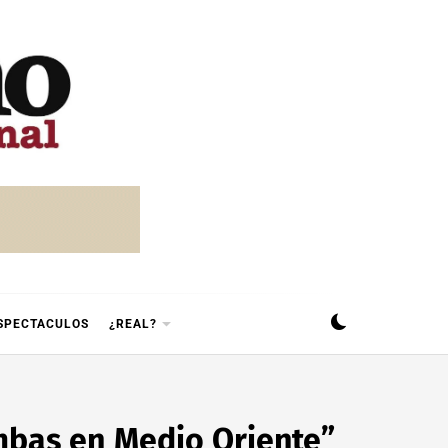
SPECTACULOS
¿REAL?
mbas en Medio Oriente”