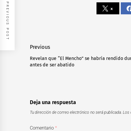
PREVIOUS POST
x
Navegación
Previous
de
Revelan que “El Mencho” se habría rendido du
Previous
antes de ser abatido
entradas
post:
Deja una respuesta
Tu dirección de correo electrónico no será publicada.
Los 
Comentario
*