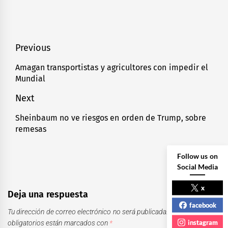
Navegación
Previous
de
Amagan transportistas y agricultores con impedir el
Previous
Mundial
entradas
post:
Next
Sheinbaum no ve riesgos en orden de Trump, sobre
Next
remesas
post:
Follow us on
Social Media
x
Deja una respuesta
facebook
Tu dirección de correo electrónico no será publicada.
Los campos
instagram
obligatorios están marcados con
*