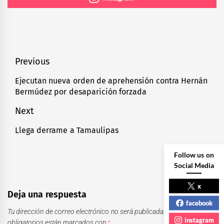
Navegación
Previous
de
Ejecutan nueva orden de aprehensión contra Hernán
Previous
Bermúdez por desaparición forzada
entradas
post:
Next
Llega derrame a Tamaulipas
Next
post:
Follow us on
Social Media
x
Deja una respuesta
facebook
Tu dirección de correo electrónico no será publicada.
Los campos
instagram
obligatorios están marcados con
*