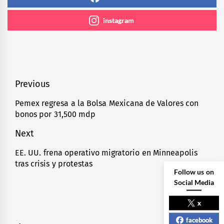
instagram
Navegación
Previous
de
Pemex regresa a la Bolsa Mexicana de Valores con
Previous
bonos por 31,500 mdp
entradas
post:
Next
EE. UU. frena operativo migratorio en Minneapolis
Next
tras crisis y protestas
post:
Follow us on
Social Media
x
facebook