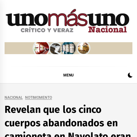
Skip
to
content
MENU
NACIONAL
NOTIMOMENTO
Revelan que los cinco
cuerpos abandonados en
camioneta en Navolato eran