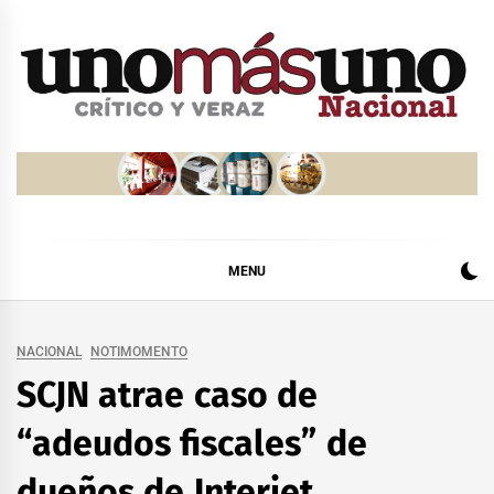
Skip
to
content
MENU
NACIONAL
NOTIMOMENTO
SCJN atrae caso de
“adeudos fiscales” de
dueños de Interjet