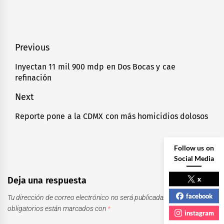
Navegación
Previous
de
Inyectan 11 mil 900 mdp en Dos Bocas y cae
Previous
refinación
entradas
post:
Next
Reporte pone a la CDMX con más homicidios dolosos
Next
post:
Follow us on
Social Media
x
Deja una respuesta
facebook
Tu dirección de correo electrónico no será publicada.
Los campos
obligatorios están marcados con
*
instagram