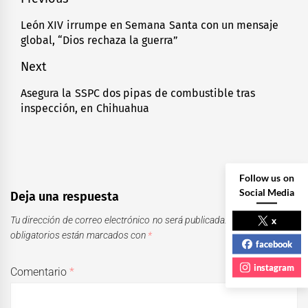
Navegación
de
León XIV irrumpe en Semana Santa con un mensaje
Previous
global, “Dios rechaza la guerra”
entradas
post:
Next
Asegura la SSPC dos pipas de combustible tras
Next
inspección, en Chihuahua
post:
Follow us on
Social Media
Deja una respuesta
x
Tu dirección de correo electrónico no será publicada.
Los campos
obligatorios están marcados con
*
facebook
instagram
Comentario
*