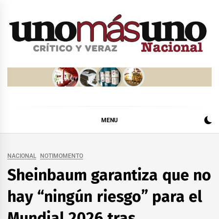
Skip
to
content
MENU
NACIONAL
NOTIMOMENTO
Sheinbaum garantiza que no
hay “ningún riesgo” para el
Mundial 2026 tras