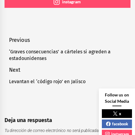
instagram
Navegación
Previous
de
‘Graves consecuencias’ a cárteles si agreden a
Previous
estadounidenses
entradas
post:
Next
Levantan el ‘código rojo’ en Jalisco
Next
post:
Follow us on
Social Media
x
Deja una respuesta
facebook
Tu dirección de correo electrónico no será publicada.
Los campos
instagram