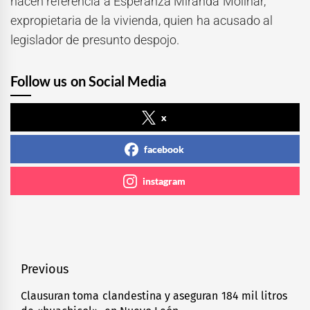
hacen referencia a Esperanza Miranda Molinar,
expropietaria de la vivienda, quien ha acusado al
legislador de presunto despojo.
Follow us on Social Media
x
facebook
instagram
Navegación
Previous
de
Clausuran toma clandestina y aseguran 184 mil litros
Previous