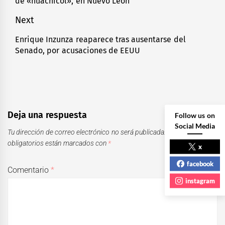
de «huachicol», en Nuevo León
entradas
post:
Next
Enrique Inzunza reaparece tras ausentarse del
Next
Senado, por acusaciones de EEUU
post:
Deja una respuesta
Follow us on
Social Media
Tu dirección de correo electrónico no será publicada.
Los campos
obligatorios están marcados con
*
x
facebook
Comentario
*
instagram