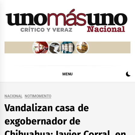
Skip
to
content
MENU
NACIONAL
NOTIMOMENTO
Vandalizan casa de
exgobernador de
Chihuahua; Javier Corral, en