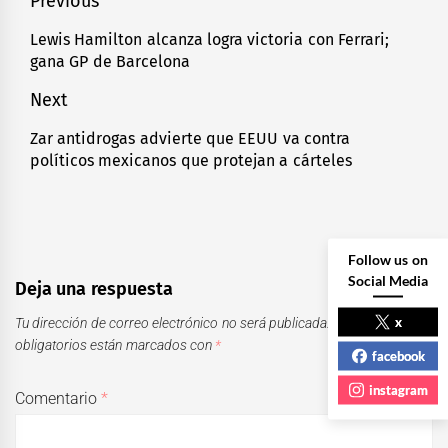
Navegación
Previous
de
Lewis Hamilton alcanza logra victoria con Ferrari;
Previous
gana GP de Barcelona
entradas
post:
Next
Zar antidrogas advierte que EEUU va contra
Next
políticos mexicanos que protejan a cárteles
post:
Follow us on
Social Media
Deja una respuesta
x
Tu dirección de correo electrónico no será publicada.
Los campos
obligatorios están marcados con
*
facebook
instagram
Comentario
*