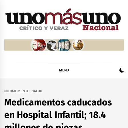
Skip
to
content
MENU
NOTIMOMENTO
SALUD
Medicamentos caducados
en Hospital Infantil; 18.4
millones de piezas