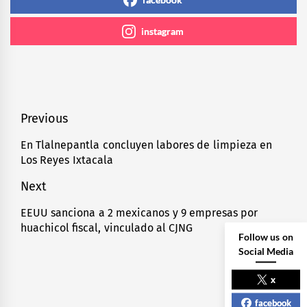
instagram
Navegación
Previous
de
En Tlalnepantla concluyen labores de limpieza en
Previous
Los Reyes Ixtacala
entradas
post:
Next
EEUU sanciona a 2 mexicanos y 9 empresas por
Next
huachicol fiscal, vinculado al CJNG
post:
Follow us on
Social Media
x
facebook