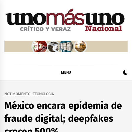
Skip
to
content
MENU
NOTIMOMENTO
TECNOLOGIA
México encara epidemia de
fraude digital; deepfakes
crecen 500%