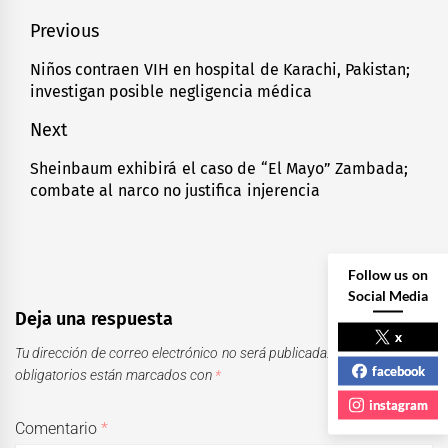
Navegación
Previous
de
Niños contraen VIH en hospital de Karachi, Pakistan;
Previous
investigan posible negligencia médica
entradas
post:
Next
Sheinbaum exhibirá el caso de “El Mayo” Zambada;
Next
combate al narco no justifica injerencia
post:
Follow us on
Social Media
Deja una respuesta
x
Tu dirección de correo electrónico no será publicada.
Los campos
facebook
obligatorios están marcados con
*
instagram
Comentario
*