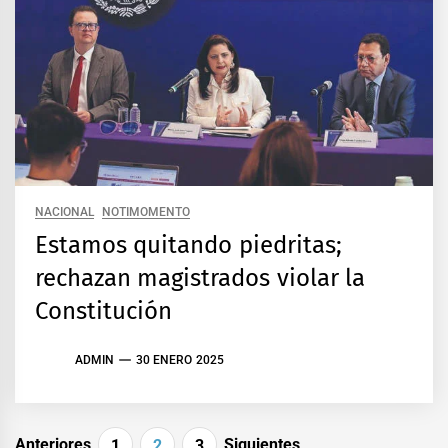
NACIONAL
NOTIMOMENTO
Estamos quitando piedritas;
rechazan magistrados violar la
Constitución
ADMIN
30 ENERO 2025
Paginación
Anteriores
Siguientes
1
2
3