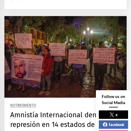
Follow us on
Social Media
NOTIMOMENTO
Amnistía Internacional denuncia
x
represión en 14 estados de México
facebook