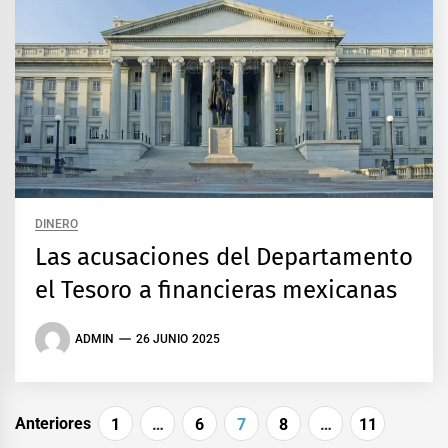
DINERO
Las acusaciones del Departamento
el Tesoro a financieras mexicanas
ADMIN
26 JUNIO 2025
Paginación
Anteriores
1
…
6
7
8
…
11