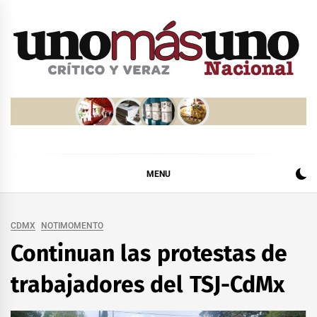
Skip
to
content
MENU
CDMX
NOTIMOMENTO
Continuan las protestas de
trabajadores del TSJ-CdMx