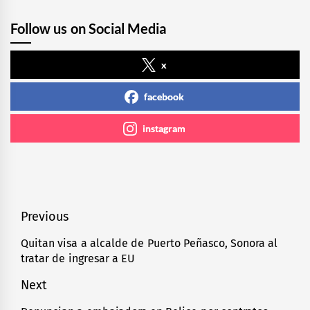
Follow us on Social Media
x
facebook
instagram
Navegación
Previous
de
Quitan visa a alcalde de Puerto Peñasco, Sonora al
Previous
tratar de ingresar a EU
entradas
post:
Next