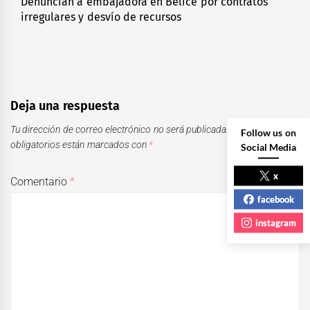
Denuncian a embajadora en Belice por contratos
Next
irregulares y desvío de recursos
post:
Deja una respuesta
Tu dirección de correo electrónico no será publicada.
Los campos
Follow us on
obligatorios están marcados con
*
Social Media
x
Comentario
*
facebook
instagram