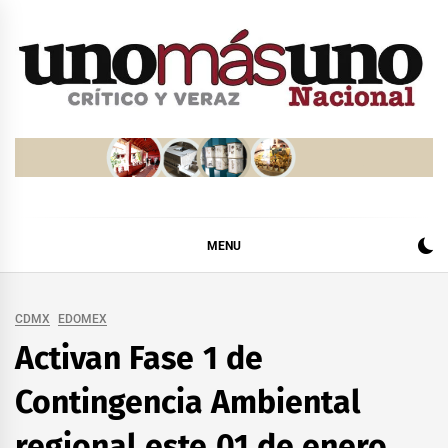
Skip
to
content
MENU
CDMX
EDOMEX
Activan Fase 1 de
Contingencia Ambiental
regional este 01 de enero