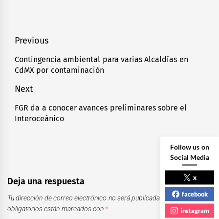
Navegación
Previous
de
Contingencia ambiental para varias Alcaldías en
Previous
CdMX por contaminación
entradas
post:
Next
FGR da a conocer avances preliminares sobre el
Next
Interoceánico
post:
Follow us on
Social Media
x
Deja una respuesta
facebook
Tu dirección de correo electrónico no será publicada.
Los campos
obligatorios están marcados con
*
instagram