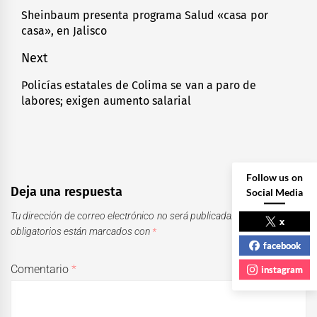
de
Sheinbaum presenta programa Salud «casa por
Previous
casa», en Jalisco
entradas
post:
Next
Policías estatales de Colima se van a paro de
Next
labores; exigen aumento salarial
post:
Follow us on
Deja una respuesta
Social Media
Tu dirección de correo electrónico no será publicada.
Los campos
x
obligatorios están marcados con
*
facebook
Comentario
*
instagram