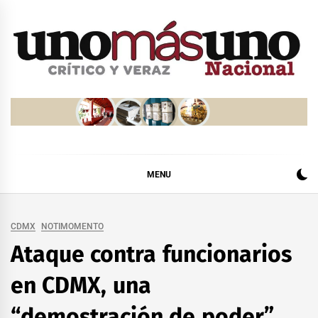
Skip
to
content
MENU
CDMX
NOTIMOMENTO
Ataque contra funcionarios
en CDMX, una
“demostración de poder”