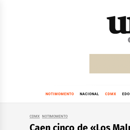
Skip
to
content
NOTIMOMENTO
NACIONAL
CDMX
ED
CDMX
NOTIMOMENTO
Caen cinco de «Los Mal