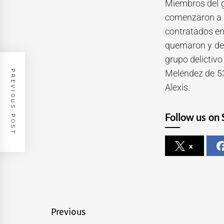
Miembros del g
comenzaron a g
contratados en
quemaron y desp
grupo delictivo
Meléndez de 53
PREVIOUS POST
Alexis.
Follow us on 
x
Navegación
Previous