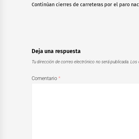
de
Continúan cierres de carreteras por el paro n
Previous
entradas
post:
Deja una respuesta
Tu dirección de correo electrónico no será publicada.
Los 
Comentario
*