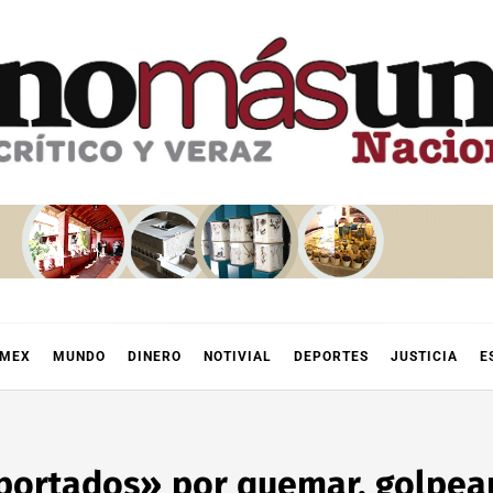
OMEX
MUNDO
DINERO
NOTIVIAL
DEPORTES
JUSTICIA
E
portados» por quemar, golpear 