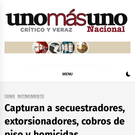
Skip
to
content
MENU
CDMX
NOTIMOMENTO
Capturan a secuestradores,
extorsionadores, cobros de
piso y homicidas