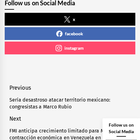
Follow us on Social Media
x
facebook
instagram
Navegación
Previous
de
Sería desastroso atacar territorio mexicano:
Previous
congresistas a Marco Rubio
entradas
post:
Next
Follow us on
FMI anticipa crecimiento limitado para México y
Next
Social Media
contracción económica en Venezuela en 2026
post: