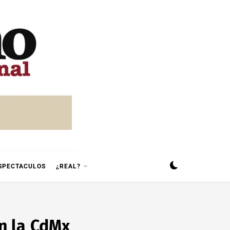
SPECTACULOS
¿REAL?
n la CdMx