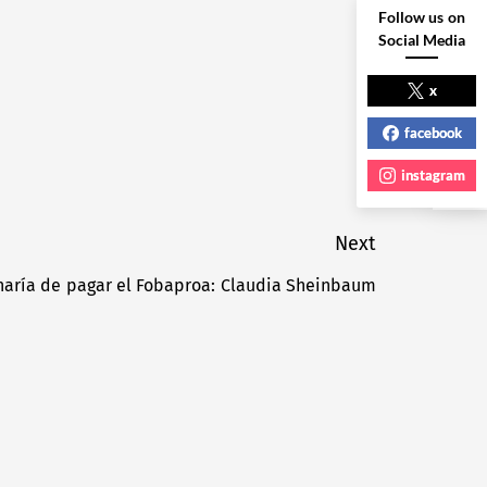
Follow us on
Social Media
NEXT POST
x
facebook
instagram
Next
naría de pagar el Fobaproa: Claudia Sheinbaum
Next
post: