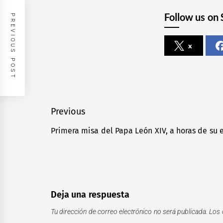
Follow us on 
PREVIOUS POST
x
Navegación
Previous
de
Primera misa del Papa León XIV, a horas de su 
Previous
entradas
post:
Deja una respuesta
Tu dirección de correo electrónico no será publicada.
Los 