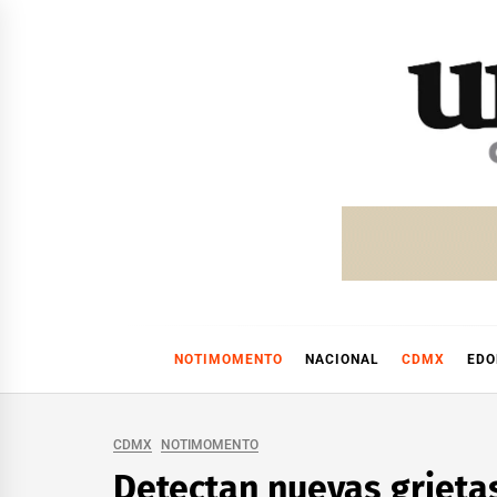
Skip
to
content
NOTIMOMENTO
NACIONAL
CDMX
ED
CDMX
NOTIMOMENTO
Detectan nuevas grietas