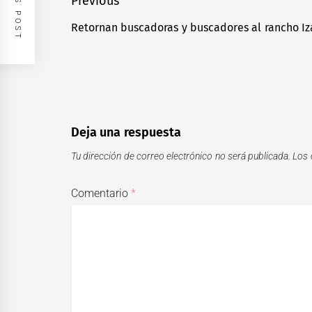
Navegación
Previous
de
Retornan buscadoras y buscadores al rancho I
Previous
entradas
post:
Deja una respuesta
Tu dirección de correo electrónico no será publicada.
Los 
Comentario
*