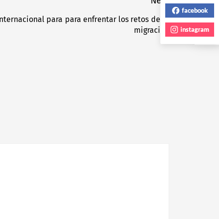
Next
facebook
nternacional para para enfrentar los retos de la
Next
migración
instagram
post: