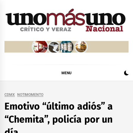
Skip
to
content
MENU
CDMX
NOTIMOMENTO
Emotivo “último adiós” a
“Chemita”, policía por un
día