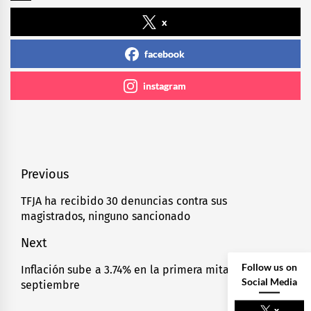
x
facebook
instagram
Navegación
Previous
de
TFJA ha recibido 30 denuncias contra sus
Previous
magistrados, ninguno sancionado
entradas
post:
Next
Follow us on
Inflación sube a 3.74% en la primera mitad de
Next
Social Media
septiembre
post:
x