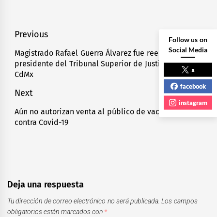
Navegación
Previous
Follow us on
de
Social Media
Magistrado Rafael Guerra Álvarez fue reelecto
Previous
presidente del Tribunal Superior de Justicia de
entradas
post:
x
CdMx
facebook
Next
instagram
Aún no autorizan venta al público de vacuna Pfizer
Next
contra Covid-19
post:
Deja una respuesta
Tu dirección de correo electrónico no será publicada.
Los campos
obligatorios están marcados con
*