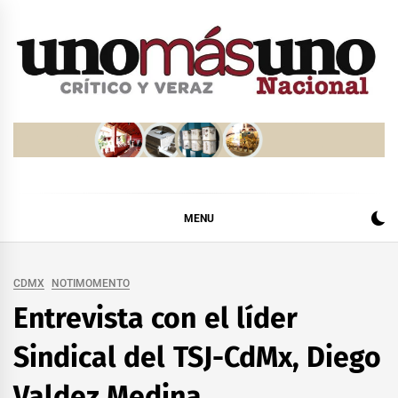
Skip
to
content
MENU
CDMX
NOTIMOMENTO
Entrevista con el líder
Sindical del TSJ-CdMx, Diego
Valdez Medina