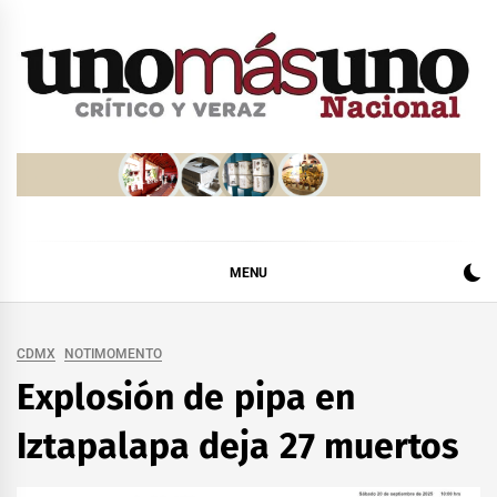
Skip
to
content
MENU
CDMX
NOTIMOMENTO
Explosión de pipa en
Iztapalapa deja 27 muertos