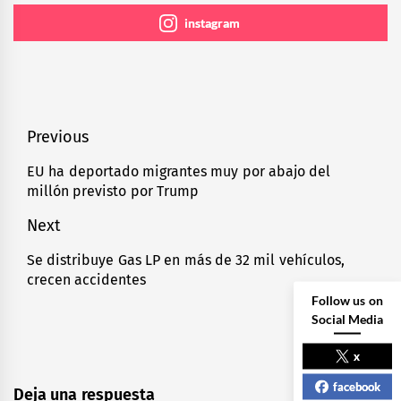
instagram
Navegación
Previous
de
EU ha deportado migrantes muy por abajo del
Previous
millón previsto por Trump
entradas
post:
Next
Se distribuye Gas LP en más de 32 mil vehículos,
Next
crecen accidentes
post:
Follow us on
Social Media
x
facebook
Deja una respuesta