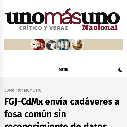
Skip
to
content
MENU
CDMX
NOTIMOMENTO
FGJ-CdMx envía cadáveres a
fosa común sin
reconocimiento de datos