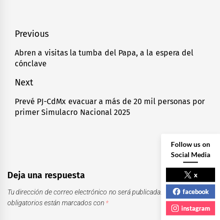
Navegación
Previous
de
Abren a visitas la tumba del Papa, a la espera del
Previous
cónclave
entradas
post:
Next
Prevé PJ-CdMx evacuar a más de 20 mil personas por
Next
primer Simulacro Nacional 2025
post:
Follow us on
Social Media
Deja una respuesta
x
facebook
Tu dirección de correo electrónico no será publicada.
Los campos
obligatorios están marcados con
*
instagram