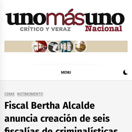
Skip
to
content
MENU
CDMX
NOTIMOMENTO
Fiscal Bertha Alcalde
anuncia creación de seis
fiscalías de criminalísticas