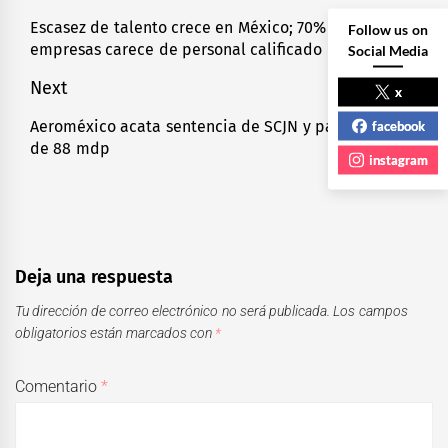
de
Escasez de talento crece en México; 70% de las
Previous
Follow us on
empresas carece de personal calificado
Social Media
entradas
post:
Next
x
Aeroméxico acata sentencia de SCJN y pagará multa
facebook
Next
de 88 mdp
post:
instagram
Deja una respuesta
Tu dirección de correo electrónico no será publicada.
Los campos
obligatorios están marcados con
*
Comentario
*