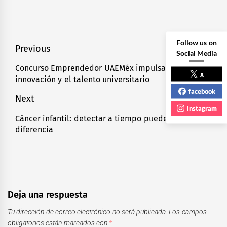
Follow us on
Navegación
Previous
Social Media
de
Concurso Emprendedor UAEMéx impulsa la
Previous
x
innovación y el talento universitario
entradas
post:
facebook
Next
instagram
Cáncer infantil: detectar a tiempo puede marcar la
Next
diferencia
post:
Deja una respuesta
Tu dirección de correo electrónico no será publicada.
Los campos
obligatorios están marcados con
*