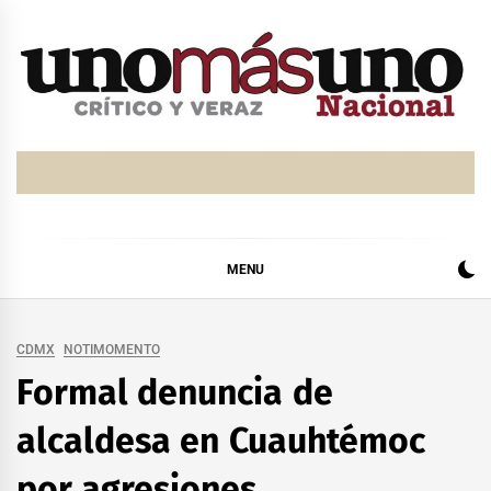
Skip
to
content
MENU
CDMX
NOTIMOMENTO
Formal denuncia de
alcaldesa en Cuauhtémoc
por agresiones