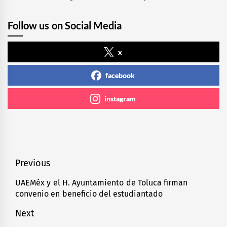
Follow us on Social Media
x
facebook
instagram
Navegación
Previous
de
UAEMéx y el H. Ayuntamiento de Toluca firman
Previous
convenio en beneficio del estudiantado
entradas
post:
Next