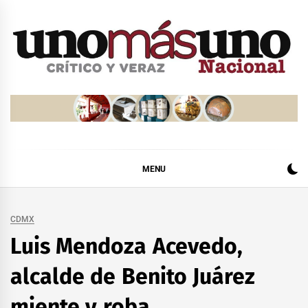
Skip
to
content
MENU
CDMX
Luis Mendoza Acevedo,
alcalde de Benito Juárez
miente y roba