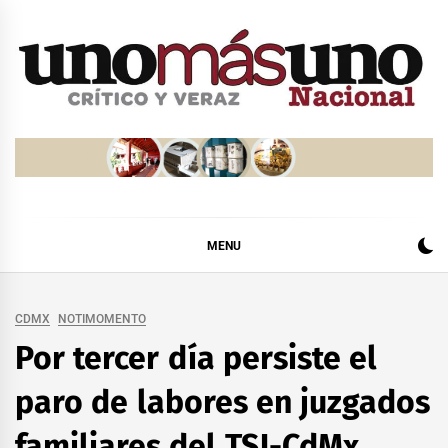
Skip
to
content
MENU
CDMX
NOTIMOMENTO
Por tercer día persiste el
paro de labores en juzgados
familiares del TSJ-CdMx