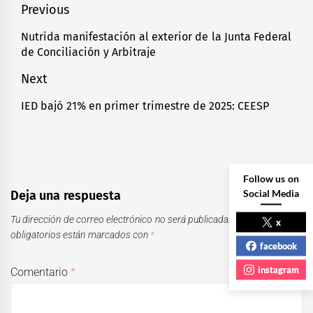
Navegación
Previous
de
Nutrida manifestación al exterior de la Junta Federal
Previous
de Conciliación y Arbitraje
entradas
post:
Next
IED bajó 21% en primer trimestre de 2025: CEESP
Next
post:
Follow us on
Social Media
Deja una respuesta
Tu dirección de correo electrónico no será publicada.
Los campos
x
obligatorios están marcados con
*
facebook
instagram
Comentario
*