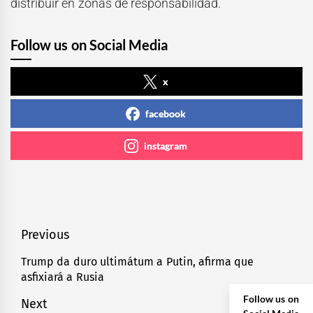
distribuir en zonas de responsabilidad.
Follow us on Social Media
x
facebook
instagram
Navegación
Previous
de
Trump da duro ultimátum a Putin, afirma que
Previous
asfixiará a Rusia
entradas
post:
Follow us on
Next
Social Media