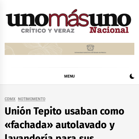
Skip
to
content
MENU
CDMX
NOTIMOMENTO
Unión Tepito usaban como
«fachada» autolavado y
lavandería para sus