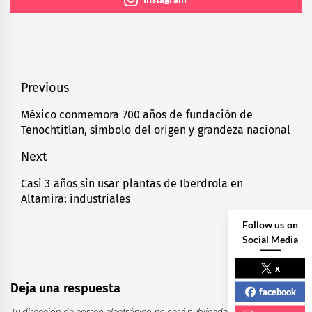
Navegación
Previous
de
México conmemora 700 años de fundación de
Previous
Tenochtitlan, símbolo del origen y grandeza nacional
entradas
post:
Next
Casi 3 años sin usar plantas de Iberdrola en
Next
Altamira: industriales
post:
Follow us on
Social Media
x
Deja una respuesta
facebook
Tu dirección de correo electrónico no será publicada.
Los campos