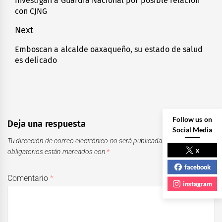
Investigan a Guardia Nacional por posible relación
Previous
con CJNG
entradas
post:
Next
Emboscan a alcalde oaxaqueño, su estado de salud
Next
es delicado
post:
Follow us on
Deja una respuesta
Social Media
Tu dirección de correo electrónico no será publicada.
Los campos
x
obligatorios están marcados con
*
facebook
Comentario
*
instagram