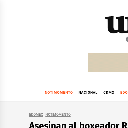
Skip
to
content
NOTIMOMENTO
NACIONAL
CDMX
ED
EDOMEX
NOTIMOMENTO
Asesinan al boxeador R