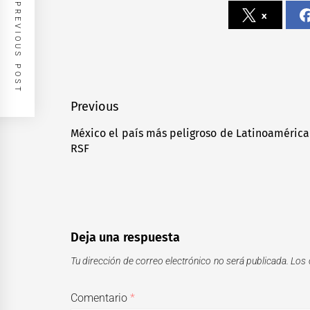
PREVIOUS POST
x
Navegación
Previous
de
México el país más peligroso de Latinoamérica 
Previous
RSF
entradas
post:
Deja una respuesta
Tu dirección de correo electrónico no será publicada.
Los 
Comentario
*