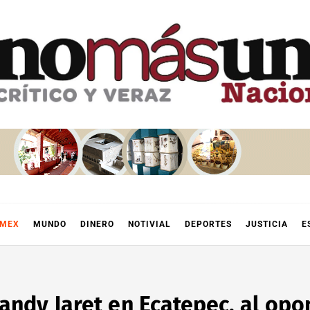
OMEX
MUNDO
DINERO
NOTIVIAL
DEPORTES
JUSTICIA
E
andy Jaret en Ecatepec, al opo