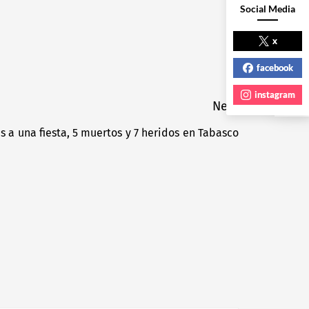
Social Media
NEXT POST
x
facebook
instagram
Next
es a una fiesta, 5 muertos y 7 heridos en Tabasco
Next
post: