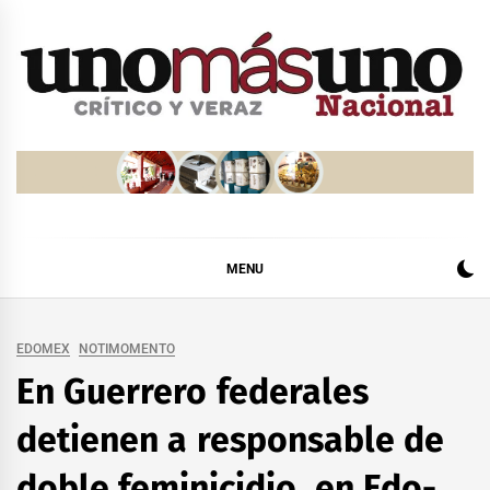
Skip
to
content
MENU
EDOMEX
NOTIMOMENTO
En Guerrero federales
detienen a responsable de
doble feminicidio, en Edo-