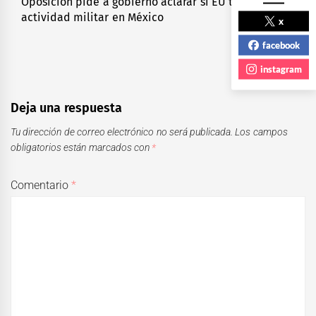
Oposición pide a gobierno aclarar si EU tiene
Next
actividad militar en México
post:
x
facebook
instagram
Deja una respuesta
Tu dirección de correo electrónico no será publicada.
Los campos
obligatorios están marcados con
*
Comentario
*