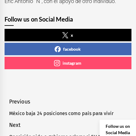
Eric Antonio “N”, con el apoyo de otro individuo.
Follow us on Social Media
x
facebook
instagram
Navegación
Previous
de
México baja 24 posiciones como país para vivir
Previous
entradas
post:
Next
Follow us on
Social Media