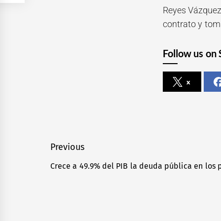
Reyes Vázquez p
contrato y tom
Follow us on 
x
Navegación
Previous
de
Crece a 49.9% del PIB la deuda pública en los
Previous
entradas
post: