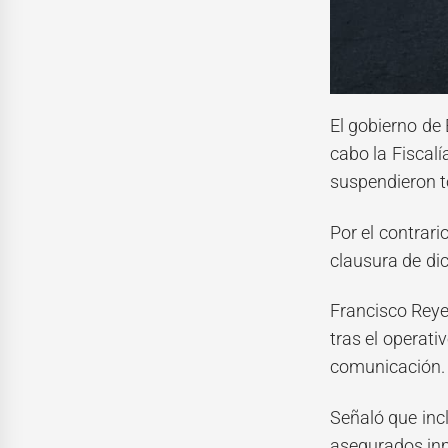
El gobierno de
cabo la Fiscal
suspendieron t
Por el contrari
clausura de di
Francisco Reye
tras el operat
comunicación.
Señaló que inc
asegurados inm