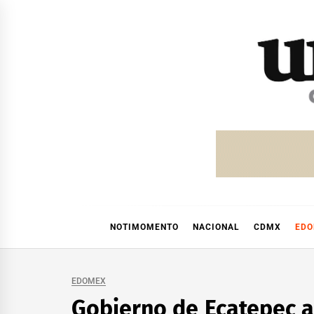
Skip
to
content
NOTIMOMENTO
NACIONAL
CDMX
ED
EDOMEX
Gobierno de Ecatepec 