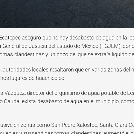
 Ecatepec aseguró que no hay desabasto de agua en la loca
ía General de Justicia del Estado de México (FGJEM), do
omas clandestinas y un pozo del que se extraía líquido de
o, autoridades locales resaltaron que en varias zonas del 
chos lugares de huachicoleo.
s Vázquez, director del organismo de agua potable de Ec
ivo Caudal exista desabasto de agua en el municipio, co
lusive en zonas como San Pedro Xalostoc, Santa Clara Coa
uebles y suspendidas tomas clandestinas, aumentó el ca